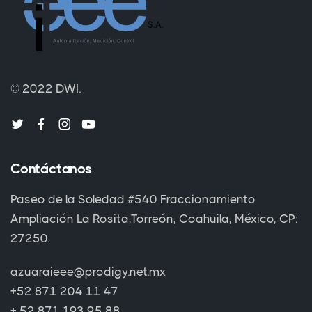
© 2022 DWI.
Contáctanos
Paseo de la Soledad #540 Fraccionamiento
Ampliación La Rosita,Torreón, Coahuila, México, CP:
27250.
azuaraieee@prodigy.net.mx
+52 871 204 11 47
+ 52 871 193 95 88